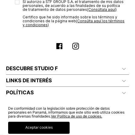
Sí autorizo a STF GROUP S.A. el tratamiento de mis datos
estado de tu compra puedes ingresar al menú de “Mi cuenta -
personales, de acuerdo a las finalidades de su política
Mis Pedidos” en nuestra página web
www.studiofpanama.pa
.
de tratamiento de datos personales‎
(Consúltala aquí)
Certifico que he sido informado sobre los términos y
condiciones de la página web‎
(Consúlta aquí los términos
y condiciones)
DESCUBRE STUDIO F
LINKS DE INTERÉS
POLÍTICAS
De conformidad con la legislación sobre protección de datos
personales en Panamá, informamos que este sitio web utiliza cookies
para diversas finalidades.
Ver Política de uso de cookies.
Aceptar cookies