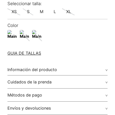
XS
S
M
L
XL
Color
GUIA DE TALLAS
Información del producto
80.00% rayón/rayon20.00% lino/linen
Cuidados de la prenda
Lavado profesional en húmedo (w) planchar con vapor
Métodos de pago
puede causar daño irreversible
Tarjetas de crédito: Visa, Dinners, Master Card y American
Envíos y devoluciones
No lavar
Express.