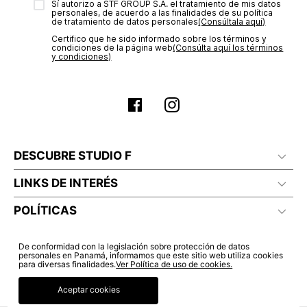
Sí autorizo a STF GROUP S.A. el tratamiento de mis datos
estado de tu compra puedes ingresar al menú de “Mi cuenta -
personales, de acuerdo a las finalidades de su política
Mis Pedidos” en nuestra página web
www.studiofpanama.pa
.
de tratamiento de datos personales‎
(Consúltala aquí)
No planchar con vapor
Certifico que he sido informado sobre los términos y
condiciones de la página web‎
(Consúlta aquí los términos
y condiciones)
DESCUBRE STUDIO F
LINKS DE INTERÉS
POLÍTICAS
De conformidad con la legislación sobre protección de datos
personales en Panamá, informamos que este sitio web utiliza cookies
para diversas finalidades.
Ver Política de uso de cookies.
Aceptar cookies