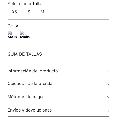
XS
S
M
L
Color
GUIA DE TALLAS
Información del producto
58.00% viscosa/viscose42.00% rayón/rayon
Cuidados de la prenda
Lavar a mano por separado / no dejar en remojo / no
Métodos de pago
retorcer / no planchar con vapor puede causar daño
irreversible
Tarjetas de crédito: Visa, Dinners, Master Card y American
Envíos y devoluciones
Express.
No usar lejia