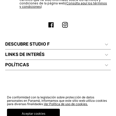
electrónico con la confirmación del mismo. Para revisar el
Sí autorizo a STF GROUP S.A. el tratamiento de mis datos
estado de tu compra puedes ingresar al menú de “Mi cuenta -
personales, de acuerdo a las finalidades de su política
Mis Pedidos” en nuestra página web
www.studiofpanama.pa
.
de tratamiento de datos personales‎
(Consúltala aquí)
Certifico que he sido informado sobre los términos y
condiciones de la página web‎
(Consúlta aquí los términos
y condiciones)
DESCUBRE STUDIO F
LINKS DE INTERÉS
POLÍTICAS
De conformidad con la legislación sobre protección de datos
personales en Panamá, informamos que este sitio web utiliza cookies
para diversas finalidades.
Ver Política de uso de cookies.
Aceptar cookies