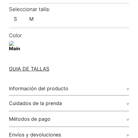
S
M
Color
GUIA DE TALLAS
Información del producto
Cuidados de la prenda
Solo quitar polvo con paño húmedo
Métodos de pago
No lavar
Tarjetas de crédito: Visa, Dinners, Master Card y American
Envíos y devoluciones