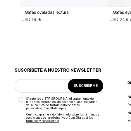
Gafas ovaladas lectura
Gafas ey
USD
19
.
95
USD
24
.
95
SUSCRÍBETE A NUESTRO NEWSLETTER
D
SUSCRIBIRME
N
Sí autorizo a STF GROUP S.A. el tratamiento de
mis datos personales, de acuerdo a las finalidades
R
de su política de tratamiento de datos
personales‎
(Consúltala aquí)
Nu
Certifico que he sido informado sobre los términos y
condiciones de la página web‎
(Consúlta aquí los
Ma
términos y condiciones)