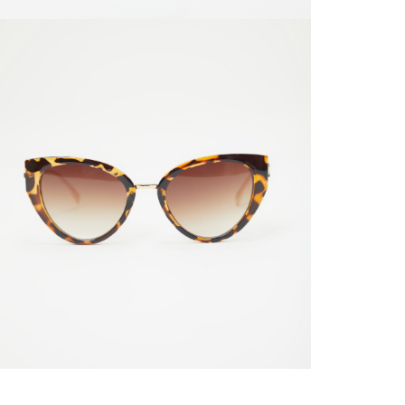
SERVIENTR
compra ll
Tiempos 
aproximad
tiempos d
confirmac
plataform
análisis d
momento d
electróni
tu compra
nuestra 