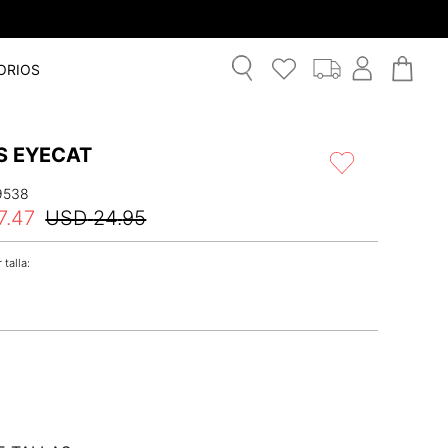
ORIOS
S EYECAT
9538
7
.
47
USD
24
.
95