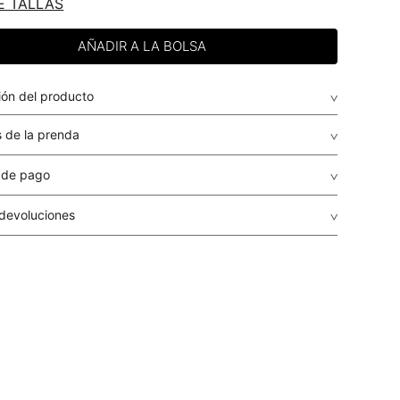
E TALLAS
ión del producto
 de la prenda
 de pago
de crédito: Visa, Dinners, Master Card y American Express.
 devoluciones
envio
: El envío de los pedidos es gratuito a todo el país por
guales o superiores a USD $79.95 para compras inferiores a
r, el costo del envío será determinado en cada caso
r dependiendo del destino, peso y volumen del paquete.
r se calculará en el proceso de la compra y le será informado
ento de la liquidación de la orden, antes de que realices el
a
: STUDIO F realiza despachos a todos los municipios del
o Panamá a través de su transportadora aliada: