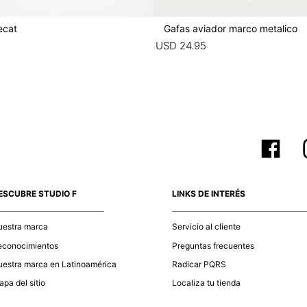
ecat
Gafas aviador marco metalico
USD
24
.
95
ESCUBRE STUDIO F
LINKS DE INTERÉS
uestra marca
Servicio al cliente
econocimientos
Preguntas frecuentes
estra marca en Latinoamérica
Radicar PQRS
pa del sitio
Localiza tu tienda