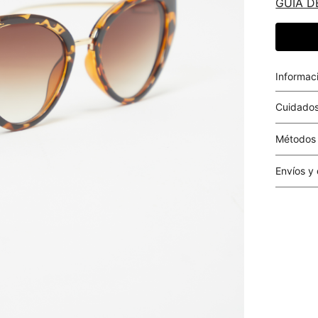
GUIA D
Informac
Cuidados
Métodos
Tarjetas 
Envíos y
Costo el 
compras i
este valo
particula
Este valo
en el mom
pago.
Cobertur
territori