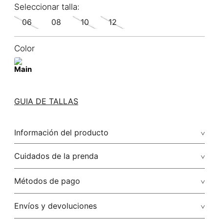
06
08
10
12
Color
GUIA DE TALLAS
Información del producto
58.00% viscosa/viscose42.00% rayón/rayon
Cuidados de la prenda
Lavar a mano por separado / no dejar en remojo / no
Métodos de pago
retorcer / no planchar con vapor puede causar daño
irreversible
Tarjetas de crédito: Visa, Dinners, Master Card y American
Envíos y devoluciones
Express.
No usar lejia