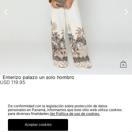
estado de tu compra puedes ingresar al menú de “Mi cuenta -
Mis Pedidos” en nuestra página web
www.studiofpanama.pa
.
No planchar con vapor
Enterizo palazo un solo hombro
USD
119
.
95
De conformidad con la legislación sobre protección de datos
SUSCRÍBETE A NUESTRO NEWSLETTER
personales en Panamá, informamos que este sitio web utiliza cookies
para diversas finalidades.
Ver Política de uso de cookies.
SUSCRIBIRME
Aceptar cookies