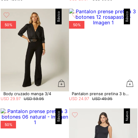
Básico
Básico
50%
50%
Body cruzado manga 3/4
Pantalon prense pretina 3 botones
USD
29
.
97
USD
59
.
95
USD
24
.
97
USD
49
.
95
Básico
Nuevo
50%