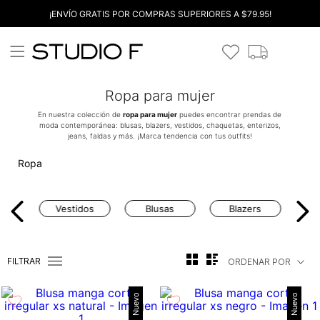
¡ENVÍO GRATIS POR COMPRAS SUPERIORES A $79.95!
Ropa para mujer
En nuestra colección de
ropa para mujer
puedes encontrar prendas de
moda contemporánea: blusas, blazers, vestidos, chaquetas, enterizos,
jeans, faldas y más. ¡Marca tendencia con tus outfits!
Ropa
Vestidos
Blusas
Blazers
FILTRAR
ORDENAR POR
Nuevo
Nuevo