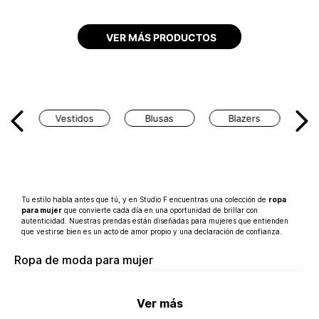
Vestidos
Blusas
Blazers
Tu estilo habla antes que tú, y en Studio F encuentras una colección de
ropa
para mujer
que convierte cada día en una oportunidad de brillar con
autenticidad. Nuestras prendas están diseñadas para mujeres que entienden
que vestirse bien es un acto de amor propio y una declaración de confianza.
Ropa de moda para mujer
Desde blusas sofisticadas que realzan tu feminidad hasta pantalones que
estilizan tu silueta, cada pieza ha sido creada pensando en tu comodidad y tu
Ver más
deseo de destacar. Nuestros vestidos y enterizos te permiten ser la