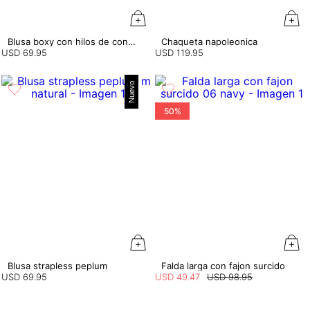
Blusa boxy con hilos de contraste
Chaqueta napoleonica
USD
69
.
95
USD
119
.
95
Nuevo
50%
Blusa strapless peplum
Falda larga con fajon surcido
USD
69
.
95
USD
49
.
47
USD
98
.
95