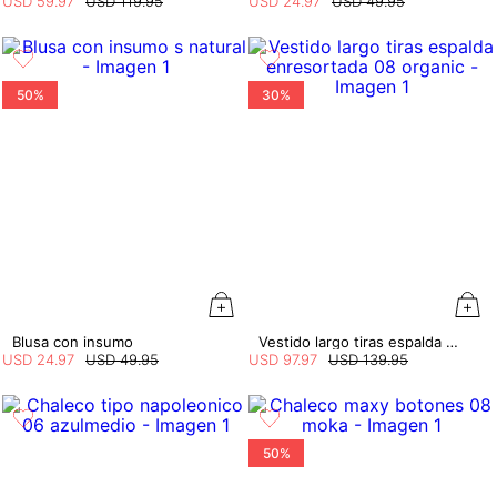
USD
59
.
97
USD
119
.
95
USD
24
.
97
USD
49
.
95
50%
30%
Blusa con insumo
Vestido largo tiras espalda enresortada
USD
24
.
97
USD
49
.
95
USD
97
.
97
USD
139
.
95
50%