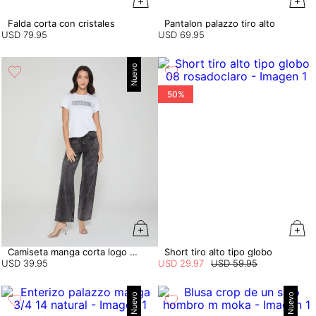
Falda corta con cristales
Pantalon palazzo tiro alto
USD
79
.
95
USD
69
.
95
Nuevo
50%
Camiseta manga corta logo studiof
Short tiro alto tipo globo
USD
39
.
95
USD
29
.
97
USD
59
.
95
Nuevo
Nuevo