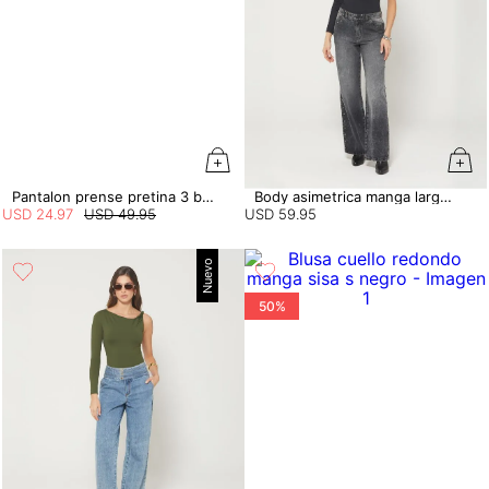
Pantalon prense pretina 3 botones
Body asimetrica manga larga con entorche
USD
24
.
97
USD
49
.
95
USD
59
.
95
Nuevo
50%