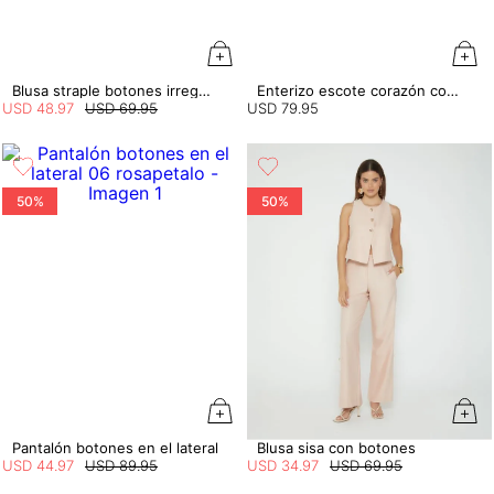
Blusa straple botones irregulares
Enterizo escote corazón con insumo
USD
48
.
97
USD
69
.
95
USD
79
.
95
50%
50%
Pantalón botones en el lateral
Blusa sisa con botones
USD
44
.
97
USD
89
.
95
USD
34
.
97
USD
69
.
95