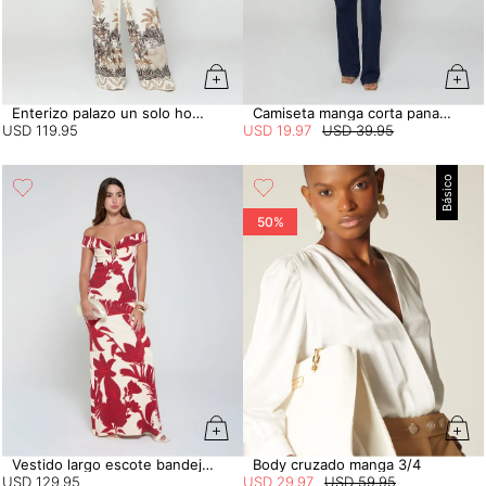
Enterizo palazo un solo hombro
Camiseta manga corta panamá
USD
119
.
95
USD
19
.
97
USD
39
.
95
Básico
50%
Vestido largo escote bandeja con insumo
Body cruzado manga 3/4
USD
129
.
95
USD
29
.
97
USD
59
.
95