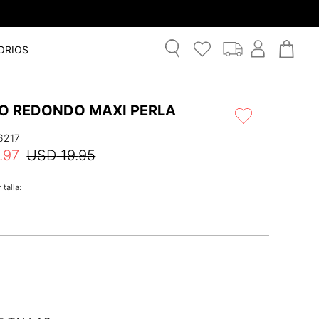
ORIOS
LO REDONDO MAXI PERLA
6217
.
97
USD
19
.
95