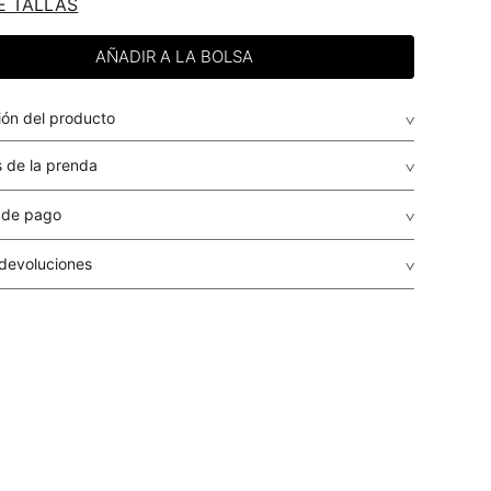
E TALLAS
ión del producto
 de la prenda
 de pago
de crédito: Visa, Dinners, Master Card y American Express.
 devoluciones
envio
: El envío de los pedidos es gratuito a todo el país por
guales o superiores a USD $79.95 para compras inferiores a
r, el costo del envío será determinado en cada caso
r dependiendo del destino, peso y volumen del paquete.
r se calculará en el proceso de la compra y le será informado
ento de la liquidación de la orden, antes de que realices el
a
: STUDIO F realiza despachos a todos los municipios del
o Panamá a través de su transportadora aliada: