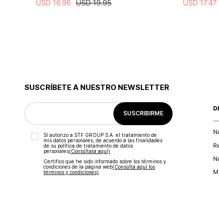
USD
16
.
96
USD
19
.
95
USD
17
.
47
SUSCRÍBETE A NUESTRO NEWSLETTER
D
SUSCRIBIRME
N
Sí autorizo a STF GROUP S.A. el tratamiento de
mis datos personales, de acuerdo a las finalidades
R
de su política de tratamiento de datos
personales‎
(Consúltala aquí)
Nu
Certifico que he sido informado sobre los términos y
condiciones de la página web‎
(Consúlta aquí los
Ma
términos y condiciones)