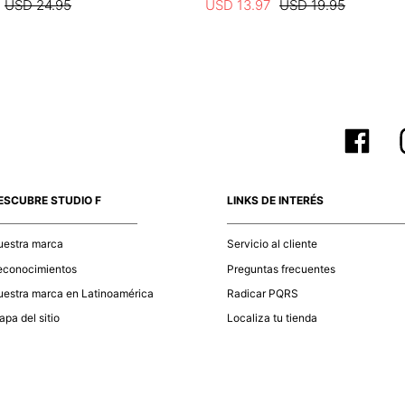
USD
24
.
95
USD
13
.
97
USD
19
.
95
ESCUBRE STUDIO F
LINKS DE INTERÉS
uestra marca
Servicio al cliente
econocimientos
Preguntas frecuentes
estra marca en Latinoamérica
Radicar PQRS
pa del sitio
Localiza tu tienda