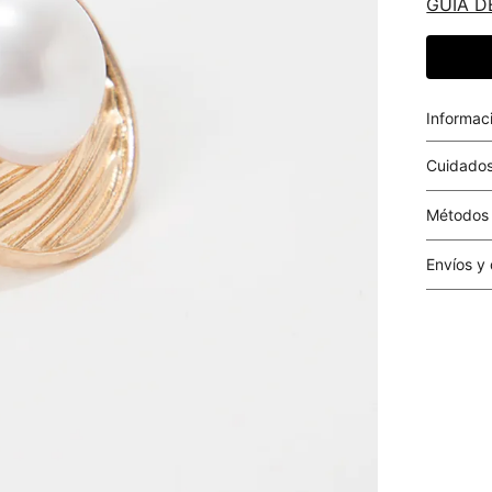
GUIA D
Informac
Cuidados
Métodos
Tarjetas 
Envíos y
Costo el 
compras i
este valo
particula
Este valo
en el mom
pago.
Cobertur
territori