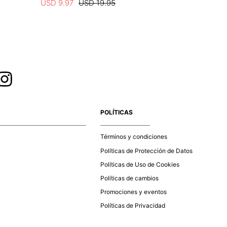
USD
9
.
97
USD
19
.
95
USD
10
.
4
POLÍTICAS
Términos y condiciones
Políticas de Protección de Datos
Políticas de Uso de Cookies
Políticas de cambios
Promociones y eventos
Políticas de Privacidad