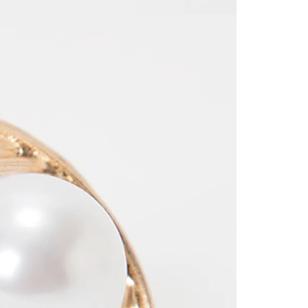
SERVIENTR
compra ll
Tiempos 
aproximad
tiempos d
confirmac
plataform
análisis d
momento d
electróni
tu compra
nuestra 