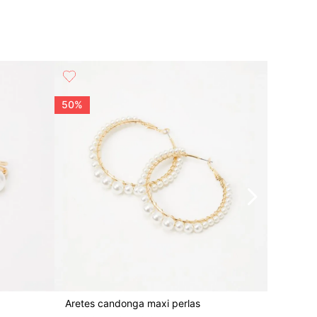
50%
30%
Aretes candonga maxi perlas
Earcuff