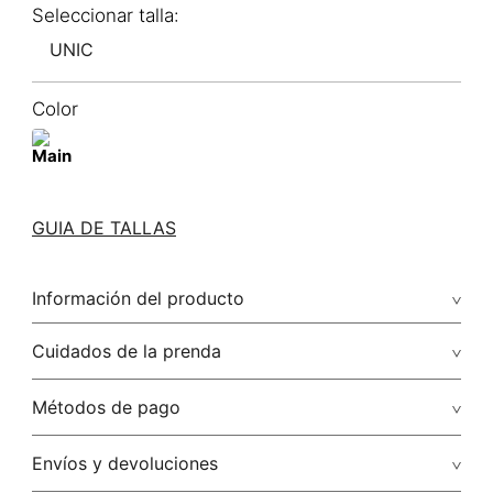
UNIC
Color
GUIA DE TALLAS
Información del producto
Cuidados de la prenda
Métodos de pago
Tarjetas de crédito: Visa, Dinners, Master Card y American
Envíos y devoluciones
Express.