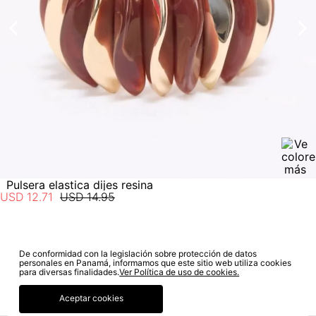
estado de tu compra puedes ingresar al menú de “Mi cuenta -
Mis Pedidos” en nuestra página web
www.studiofpanama.pa
.
Pulsera elastica dijes resina
USD
12
.
71
USD
14
.
95
De conformidad con la legislación sobre protección de datos
SUSCRÍBETE A NUESTRO NEWSLETTER
personales en Panamá, informamos que este sitio web utiliza cookies
para diversas finalidades.
Ver Política de uso de cookies.
SUSCRIBIRME
Aceptar cookies