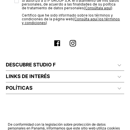
transacción de acuerdo con el análisis de los datos, lo cual
Sí autorizo a STF GROUP S.A. el tratamiento de mis datos
personales, de acuerdo a las finalidades de su política
puede tardar hasta un día hábil. En el momento de la
de tratamiento de datos personales‎
(Consúltala aquí)
aprobación del pago de tu orden, recibirás un correo
Certifico que he sido informado sobre los términos y
electrónico con la confirmación del mismo. Para revisar el
condiciones de la página web‎
(Consúlta aquí los términos
estado de tu compra puedes ingresar al menú de “Mi cuenta -
y condiciones)
Mis Pedidos” en nuestra página web
www.studiofpanama.pa
.
DESCUBRE STUDIO F
LINKS DE INTERÉS
POLÍTICAS
De conformidad con la legislación sobre protección de datos
personales en Panamá, informamos que este sitio web utiliza cookies