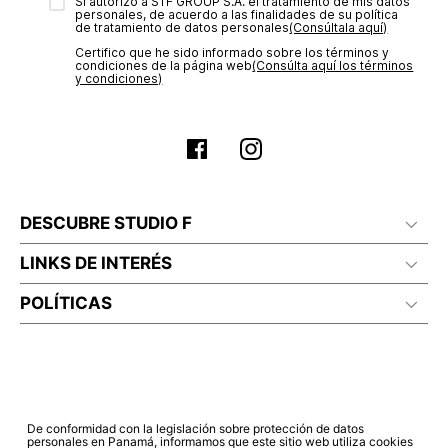
transacción de acuerdo con el análisis de los datos, lo cual
Sí autorizo a STF GROUP S.A. el tratamiento de mis datos
personales, de acuerdo a las finalidades de su política
puede tardar hasta un día hábil. En el momento de la
de tratamiento de datos personales‎
(Consúltala aquí)
aprobación del pago de tu orden, recibirás un correo
Certifico que he sido informado sobre los términos y
electrónico con la confirmación del mismo. Para revisar el
condiciones de la página web‎
(Consúlta aquí los términos
estado de tu compra puedes ingresar al menú de “Mi cuenta -
y condiciones)
Mis Pedidos” en nuestra página web
www.studiofpanama.pa
.
DESCUBRE STUDIO F
LINKS DE INTERÉS
POLÍTICAS
De conformidad con la legislación sobre protección de datos
personales en Panamá, informamos que este sitio web utiliza cookies