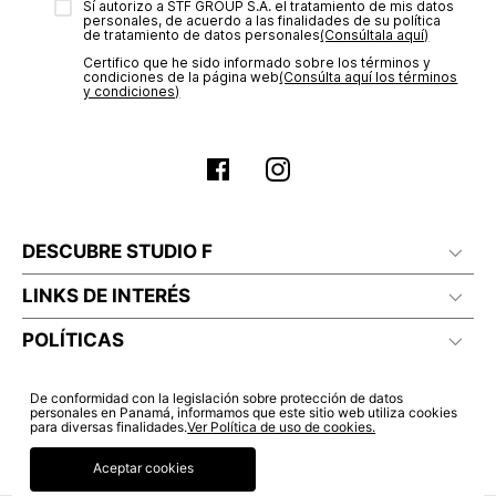
Sí autorizo a STF GROUP S.A. el tratamiento de mis datos
estado de tu compra puedes ingresar al menú de “Mi cuenta -
personales, de acuerdo a las finalidades de su política
Mis Pedidos” en nuestra página web
www.studiofpanama.pa
.
de tratamiento de datos personales‎
(Consúltala aquí)
Certifico que he sido informado sobre los términos y
condiciones de la página web‎
(Consúlta aquí los términos
y condiciones)
DESCUBRE STUDIO F
LINKS DE INTERÉS
POLÍTICAS
De conformidad con la legislación sobre protección de datos
personales en Panamá, informamos que este sitio web utiliza cookies
para diversas finalidades.
Ver Política de uso de cookies.
Aceptar cookies