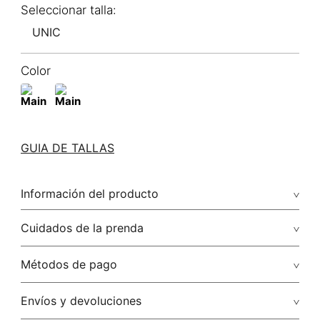
UNIC
Color
GUIA DE TALLAS
Información del producto
Cuidados de la prenda
Métodos de pago
Tarjetas de crédito: Visa, Dinners, Master Card y American
Envíos y devoluciones
Express.