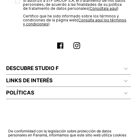
transacción de acuerdo con el análisis de los datos, lo cual
Sí autorizo a STF GROUP S.A. el tratamiento de mis datos
personales, de acuerdo a las finalidades de su política
puede tardar hasta un día hábil. En el momento de la
de tratamiento de datos personales‎
(Consúltala aquí)
aprobación del pago de tu orden, recibirás un correo
Certifico que he sido informado sobre los términos y
electrónico con la confirmación del mismo. Para revisar el
condiciones de la página web‎
(Consúlta aquí los términos
estado de tu compra puedes ingresar al menú de “Mi cuenta -
y condiciones)
Mis Pedidos” en nuestra página web
www.studiofpanama.pa
.
DESCUBRE STUDIO F
LINKS DE INTERÉS
POLÍTICAS
De conformidad con la legislación sobre protección de datos
personales en Panamá, informamos que este sitio web utiliza cookies