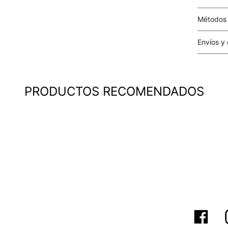
Métodos
Tarjetas 
Envíos y
Costo el 
compras i
este valo
PRODUCTOS RECOMENDADOS
particula
Este valo
en el mom
pago.
Cobertur
territori
SERVIENTR
compra ll
Tiempos 
aproximad
tiempos d
confirmac
plataform
análisis d