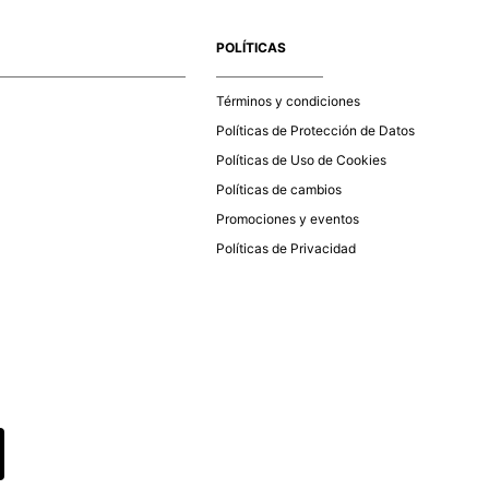
e la aprobación del pago de tu orden, recibirás un correo
co con la confirmación del mismo. Para revisar el estado de
POLÍTICAS
 puedes ingresar al menú de “Mi cuenta - Mis Pedidos” en
página web
www.studiofpanama.pa
.
Términos y condiciones
Políticas de Protección de Datos
Políticas de Uso de Cookies
Políticas de cambios
Promociones y eventos
Políticas de Privacidad