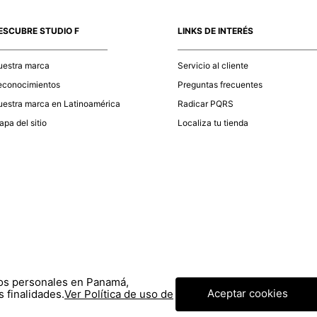
momento d
electróni
ESCUBRE STUDIO F
LINKS DE INTERÉS
tu compra
nuestra 
uestra marca
Servicio al cliente
econocimientos
Preguntas frecuentes
estra marca en Latinoamérica
Radicar PQRS
pa del sitio
Localiza tu tienda
tos personales en Panamá,
Aceptar cookies
 finalidades.
Ver Política de uso de
© COPYRIGHT 2020 STF GROUP S.A. TODOS LOS DERECHOS RESERVADOS.