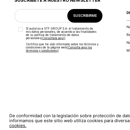
SUSCRÍBETE A NUESTRO NEWSLETTER
D
SUSCRIBIRME
N
Sí autorizo a STF GROUP S.A. el tratamiento de
mis datos personales, de acuerdo a las finalidades
R
de su política de tratamiento de datos
personales‎
(Consúltala aquí)
Nu
Certifico que he sido informado sobre los términos y
condiciones de la página web‎
(Consúlta aquí los
Ma
términos y condiciones)
De conformidad con la legislación sobre protección de da
informamos que este sitio web utiliza cookies para diversas
cookies.