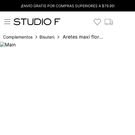
¡ENVÍO GRATIS POR COMPRAS SUPERIORES A $79.95!
Aretes maxi flores lentejuelas
Complementos
Bisuteria