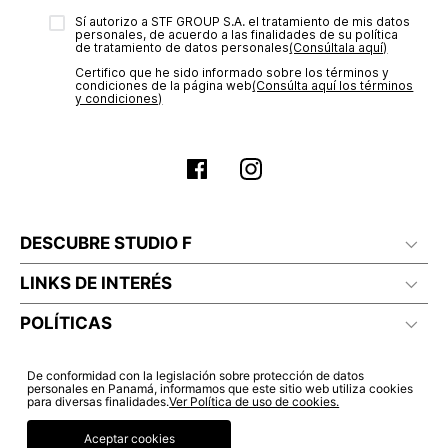
electrónico con la confirmación del mismo. Para revisar el
Sí autorizo a STF GROUP S.A. el tratamiento de mis datos
estado de tu compra puedes ingresar al menú de “Mi cuenta -
personales, de acuerdo a las finalidades de su política
Mis Pedidos” en nuestra página web
www.studiofpanama.pa
.
de tratamiento de datos personales‎
(Consúltala aquí)
Certifico que he sido informado sobre los términos y
condiciones de la página web‎
(Consúlta aquí los términos
y condiciones)
DESCUBRE STUDIO F
LINKS DE INTERÉS
POLÍTICAS
De conformidad con la legislación sobre protección de datos
personales en Panamá, informamos que este sitio web utiliza cookies
para diversas finalidades.
Ver Política de uso de cookies.
Aceptar cookies