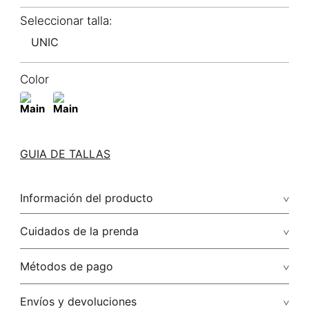
UNIC
Color
GUIA DE TALLAS
Información del producto
Cuidados de la prenda
Métodos de pago
Tarjetas de crédito: Visa, Dinners, Master Card y American
Envíos y devoluciones