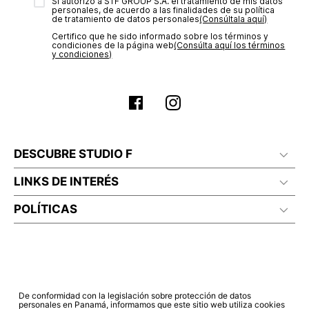
transacción de acuerdo con el análisis de los datos, lo cual
Sí autorizo a STF GROUP S.A. el tratamiento de mis datos
personales, de acuerdo a las finalidades de su política
puede tardar hasta un día hábil. En el momento de la
de tratamiento de datos personales‎
(Consúltala aquí)
aprobación del pago de tu orden, recibirás un correo
Certifico que he sido informado sobre los términos y
electrónico con la confirmación del mismo. Para revisar el
condiciones de la página web‎
(Consúlta aquí los términos
estado de tu compra puedes ingresar al menú de “Mi cuenta -
y condiciones)
Mis Pedidos” en nuestra página web
www.studiofpanama.pa
.
DESCUBRE STUDIO F
LINKS DE INTERÉS
POLÍTICAS
De conformidad con la legislación sobre protección de datos
personales en Panamá, informamos que este sitio web utiliza cookies