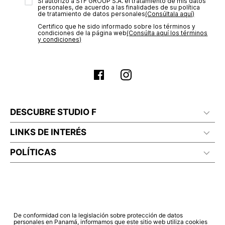
transacción de acuerdo con el análisis de los datos, lo cual
Sí autorizo a STF GROUP S.A. el tratamiento de mis datos
personales, de acuerdo a las finalidades de su política
puede tardar hasta un día hábil. En el momento de la
de tratamiento de datos personales‎
(Consúltala aquí)
aprobación del pago de tu orden, recibirás un correo
Certifico que he sido informado sobre los términos y
electrónico con la confirmación del mismo. Para revisar el
condiciones de la página web‎
(Consúlta aquí los términos
estado de tu compra puedes ingresar al menú de “Mi cuenta -
y condiciones)
Mis Pedidos” en nuestra página web
www.studiofpanama.pa
.
DESCUBRE STUDIO F
LINKS DE INTERÉS
POLÍTICAS
De conformidad con la legislación sobre protección de datos
personales en Panamá, informamos que este sitio web utiliza cookies