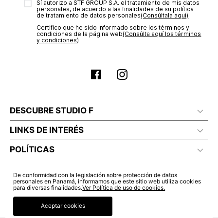
Sí autorizo a STF GROUP S.A. el tratamiento de mis datos
estado de tu compra puedes ingresar al menú de “Mi cuenta -
personales, de acuerdo a las finalidades de su política
Mis Pedidos” en nuestra página web
www.studiofpanama.pa
.
de tratamiento de datos personales‎
(Consúltala aquí)
Certifico que he sido informado sobre los términos y
condiciones de la página web‎
(Consúlta aquí los términos
y condiciones)
DESCUBRE STUDIO F
LINKS DE INTERÉS
POLÍTICAS
De conformidad con la legislación sobre protección de datos
personales en Panamá, informamos que este sitio web utiliza cookies
para diversas finalidades.
Ver Política de uso de cookies.
Aceptar cookies