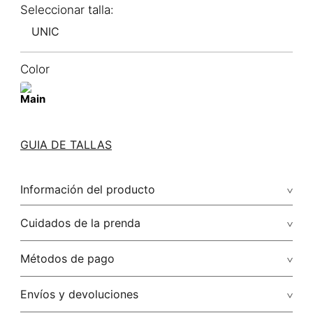
UNIC
Color
GUIA DE TALLAS
Información del producto
Cuidados de la prenda
Métodos de pago
Tarjetas de crédito: Visa, Dinners, Master Card y American
Envíos y devoluciones
Express.