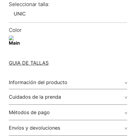
UNIC
Color
GUIA DE TALLAS
Información del producto
Cuidados de la prenda
Solamente quitar polvo con paño seco.
Métodos de pago
No lavar
Tarjetas de crédito: Visa, Dinners, Master Card y American
Envíos y devoluciones
Express.
No usar lejia