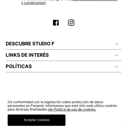
Sí autorizo a STF GROUP S.A. el tratamiento de mis datos
estado de tu compra puedes ingresar al menú de “Mi cuenta -
personales, de acuerdo a las finalidades de su política
Mis Pedidos” en nuestra página web
www.studiofpanama.pa
.
de tratamiento de datos personales‎
(Consúltala aquí)
Certifico que he sido informado sobre los términos y
condiciones de la página web‎
(Consúlta aquí los términos
y condiciones)
DESCUBRE STUDIO F
LINKS DE INTERÉS
POLÍTICAS
De conformidad con la legislación sobre protección de datos
personales en Panamá, informamos que este sitio web utiliza cookies
para diversas finalidades.
Ver Política de uso de cookies.
Aceptar cookies