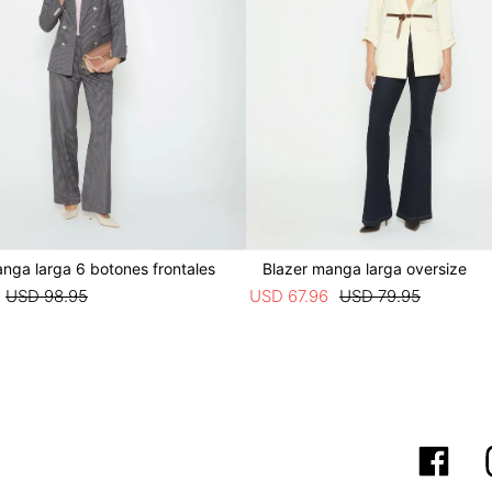
nga larga 6 botones frontales
Blazer manga larga oversize
USD
98
.
95
USD
67
.
96
USD
79
.
95