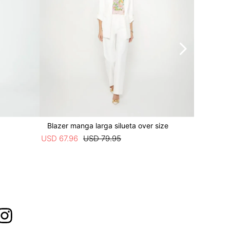
Blazer manga larga silueta over size
Blazer 
USD
67
.
96
USD
79
.
95
USD
76
.
4