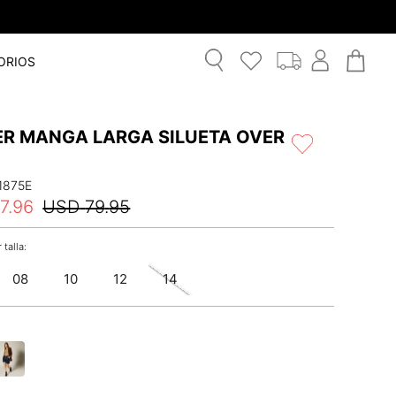
ORIOS
ER MANGA LARGA SILUETA OVER
1875E
7
.
96
USD
79
.
95
08
10
12
14