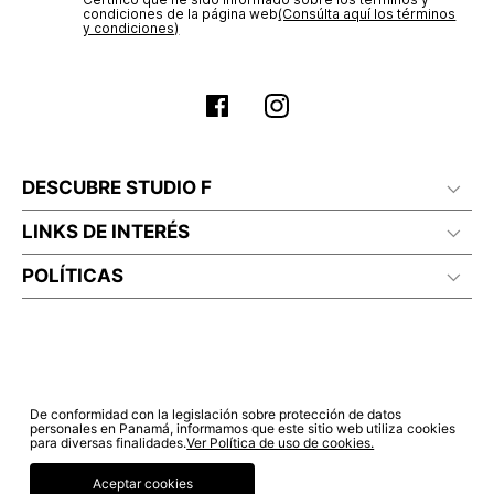
electrónico con la confirmación del mismo. Para revisar el
Sí autorizo a STF GROUP S.A. el tratamiento de mis datos
estado de tu compra puedes ingresar al menú de “Mi cuenta -
Planchar a temperatura maximo 110°c
personales, de acuerdo a las finalidades de su política
Mis Pedidos” en nuestra página web
www.studiofpanama.pa
.
de tratamiento de datos personales‎
(Consúltala aquí)
Certifico que he sido informado sobre los términos y
condiciones de la página web‎
(Consúlta aquí los términos
y condiciones)
DESCUBRE STUDIO F
LINKS DE INTERÉS
POLÍTICAS
De conformidad con la legislación sobre protección de datos
personales en Panamá, informamos que este sitio web utiliza cookies
para diversas finalidades.
Ver Política de uso de cookies.
Aceptar cookies