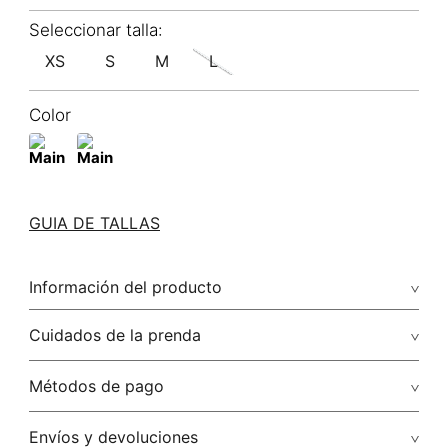
XS
S
M
L
Color
GUIA DE TALLAS
Información del producto
58.00% viscosa/viscose42.00% rayón/rayon
Cuidados de la prenda
No remojar. no planchar los accesorios / adornos
Métodos de pago
No usar lejia
Tarjetas de crédito: Visa, Dinners, Master Card y American
Envíos y devoluciones