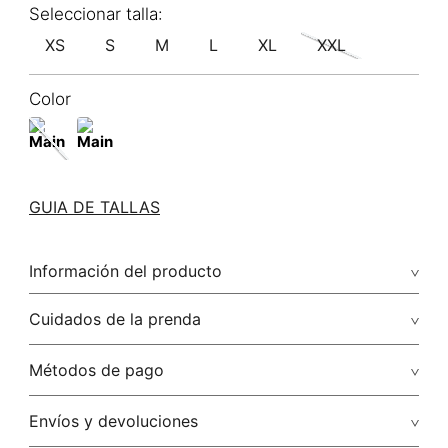
XS
S
M
L
XL
XXL
Color
GUIA DE TALLAS
Información del producto
97.00% algodón/cotton3.00% elastano/elastane
Cuidados de la prenda
Lavar a mano por separado / no dejar en remojo / no
Métodos de pago
retorcer / no planchar con vapor puede causar daño
irreversible
Tarjetas de crédito: Visa, Dinners, Master Card y American
Envíos y devoluciones
Express.
No usar lejia