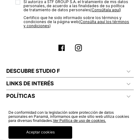
Sí autorizo a STF GROUP S.A. el tratamiento de mis datos
estado de tu compra puedes ingresar al menú de “Mi cuenta -
personales, de acuerdo a las finalidades de su política
Mis Pedidos” en nuestra página web
www.studiofpanama.pa
.
de tratamiento de datos personales‎
(Consúltala aquí)
No planchar con vapor
Certifico que he sido informado sobre los términos y
condiciones de la página web‎
(Consúlta aquí los términos
y condiciones)
DESCUBRE STUDIO F
LINKS DE INTERÉS
POLÍTICAS
De conformidad con la legislación sobre protección de datos
personales en Panamá, informamos que este sitio web utiliza cookies
para diversas finalidades.
Ver Política de uso de cookies.
Aceptar cookies