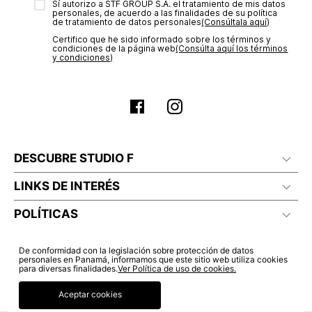
Sí autorizo a STF GROUP S.A. el tratamiento de mis datos
estado de tu compra puedes ingresar al menú de “Mi cuenta -
personales, de acuerdo a las finalidades de su política
Mis Pedidos” en nuestra página web
www.studiofpanama.pa
.
de tratamiento de datos personales‎
(Consúltala aquí)
No planchar con vapor
Certifico que he sido informado sobre los términos y
condiciones de la página web‎
(Consúlta aquí los términos
y condiciones)
DESCUBRE STUDIO F
LINKS DE INTERÉS
POLÍTICAS
De conformidad con la legislación sobre protección de datos
personales en Panamá, informamos que este sitio web utiliza cookies
para diversas finalidades.
Ver Política de uso de cookies.
Aceptar cookies