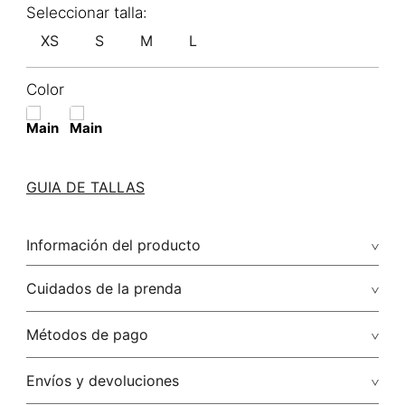
XS
S
M
L
Color
GUIA DE TALLAS
Información del producto
58.00% viscosa/viscose42.00% rayón/rayon
Cuidados de la prenda
Lavar a mano por separado / no dejar en remojo / no
Métodos de pago
retorcer / no planchar con vapor puede causar daño
irreversible
Tarjetas de crédito: Visa, Dinners, Master Card y American
Envíos y devoluciones
Express.
No usar lejia