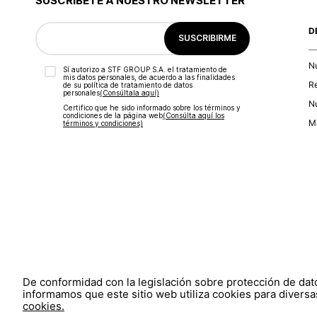
SUSCRÍBETE A NUESTRO NEWSLETTER
D
SUSCRIBIRME
N
Sí autorizo a STF GROUP S.A. el tratamiento de
mis datos personales, de acuerdo a las finalidades
R
de su política de tratamiento de datos
personales‎
(Consúltala aquí)
Nu
Certifico que he sido informado sobre los términos y
condiciones de la página web‎
(Consúlta aquí los
Ma
términos y condiciones)
De conformidad con la legislación sobre protección de da
informamos que este sitio web utiliza cookies para diversas
cookies.