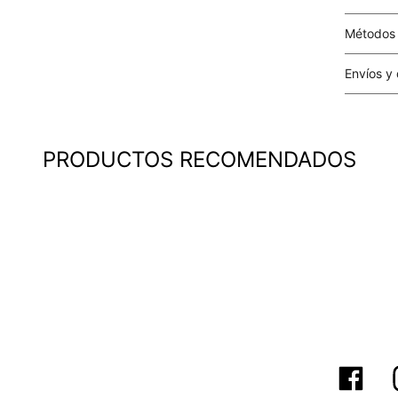
Métodos
Tarjetas 
Envíos y
Costo el 
compras i
este valo
PRODUCTOS RECOMENDADOS
particula
Este valo
en el mom
pago.
Cobertur
territori
SERVIENTR
compra ll
Tiempos 
aproximad
tiempos d
confirmac
plataform
análisis d