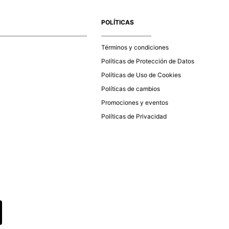
e la aprobación del pago de tu orden, recibirás un correo
co con la confirmación del mismo. Para revisar el estado de
POLÍTICAS
 puedes ingresar al menú de “Mi cuenta - Mis Pedidos” en
página web
www.studiofpanama.pa
.
Términos y condiciones
Políticas de Protección de Datos
Políticas de Uso de Cookies
Políticas de cambios
Promociones y eventos
Políticas de Privacidad