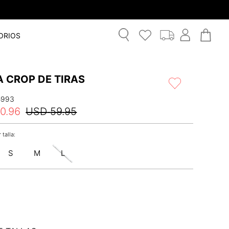
ORIOS
 CROP DE TIRAS
5993
0
.
96
USD
59
.
95
S
M
L