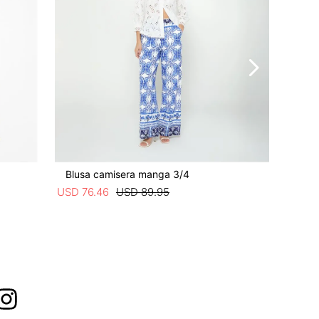
Blusa camisera manga 3/4
Blusa c
USD
76
.
46
USD
89
.
95
USD
93
.
4