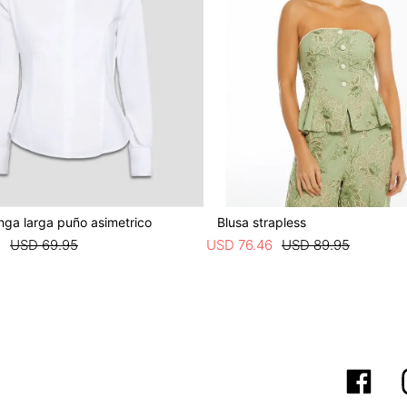
nga larga puño asimetrico
Blusa strapless
6
USD
69
.
95
USD
76
.
46
USD
89
.
95