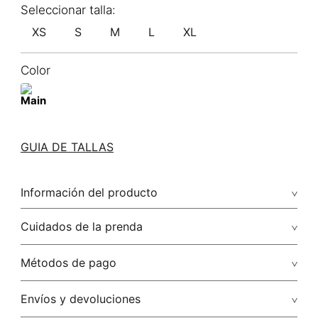
XS
S
M
L
XL
Color
GUIA DE TALLAS
Información del producto
100.00% lino/linen
Cuidados de la prenda
Lavado profesional en húmedo (w) planchar con vapor
Métodos de pago
puede causar daño irreversible
Tarjetas de crédito: Visa, Dinners, Master Card y American
Envíos y devoluciones
No lavar
Express.