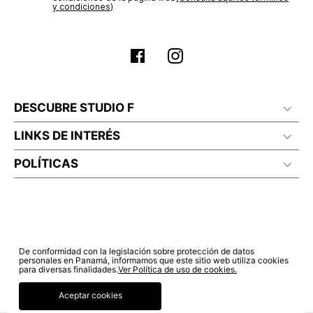
estado de tu compra puedes ingresar al menú de “Mi cuenta -
y condiciones)
Mis Pedidos” en nuestra página web
www.studiofpanama.pa
.
DESCUBRE STUDIO F
LINKS DE INTERÉS
POLÍTICAS
De conformidad con la legislación sobre protección de datos
personales en Panamá, informamos que este sitio web utiliza cookies
para diversas finalidades.
Ver Política de uso de cookies.
Aceptar cookies