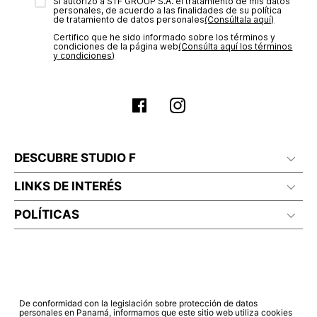
transacción de acuerdo con el análisis de los datos, lo cual
Sí autorizo a STF GROUP S.A. el tratamiento de mis datos
personales, de acuerdo a las finalidades de su política
puede tardar hasta un día hábil. En el momento de la
de tratamiento de datos personales‎
(Consúltala aquí)
aprobación del pago de tu orden, recibirás un correo
Certifico que he sido informado sobre los términos y
electrónico con la confirmación del mismo. Para revisar el
condiciones de la página web‎
(Consúlta aquí los términos
estado de tu compra puedes ingresar al menú de “Mi cuenta -
y condiciones)
Mis Pedidos” en nuestra página web
www.studiofpanama.pa
.
DESCUBRE STUDIO F
LINKS DE INTERÉS
POLÍTICAS
De conformidad con la legislación sobre protección de datos
personales en Panamá, informamos que este sitio web utiliza cookies