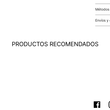
Métodos
Tarjetas 
Envíos y
Costo el 
compras i
este valo
PRODUCTOS RECOMENDADOS
particula
Este valo
en el mom
pago.
Cobertur
territori
SERVIENTR
compra ll
Tiempos 
aproximad
tiempos d
confirmac
plataform
análisis d