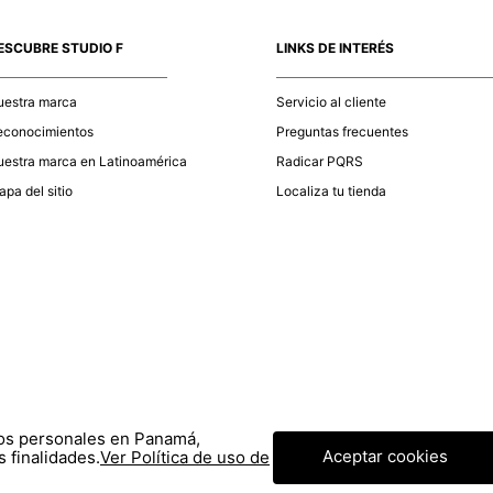
momento d
electróni
ESCUBRE STUDIO F
LINKS DE INTERÉS
tu compra
nuestra 
uestra marca
Servicio al cliente
econocimientos
Preguntas frecuentes
estra marca en Latinoamérica
Radicar PQRS
pa del sitio
Localiza tu tienda
tos personales en Panamá,
Aceptar cookies
 finalidades.
Ver Política de uso de
© COPYRIGHT 2020 STF GROUP S.A. TODOS LOS DERECHOS RESERVADOS.