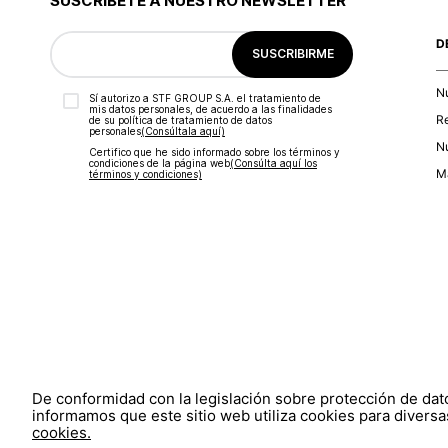
SUSCRÍBETE A NUESTRO NEWSLETTER
D
SUSCRIBIRME
N
Sí autorizo a STF GROUP S.A. el tratamiento de
mis datos personales, de acuerdo a las finalidades
R
de su política de tratamiento de datos
personales‎
(Consúltala aquí)
Nu
Certifico que he sido informado sobre los términos y
condiciones de la página web‎
(Consúlta aquí los
Ma
términos y condiciones)
De conformidad con la legislación sobre protección de da
informamos que este sitio web utiliza cookies para diversas
cookies.