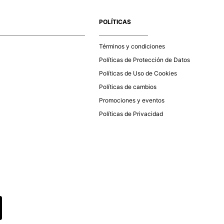
e la aprobación del pago de tu orden, recibirás un correo
co con la confirmación del mismo. Para revisar el estado de
POLÍTICAS
 puedes ingresar al menú de “Mi cuenta - Mis Pedidos” en
página web
www.studiofpanama.pa
.
Términos y condiciones
Políticas de Protección de Datos
Políticas de Uso de Cookies
Políticas de cambios
Promociones y eventos
Políticas de Privacidad