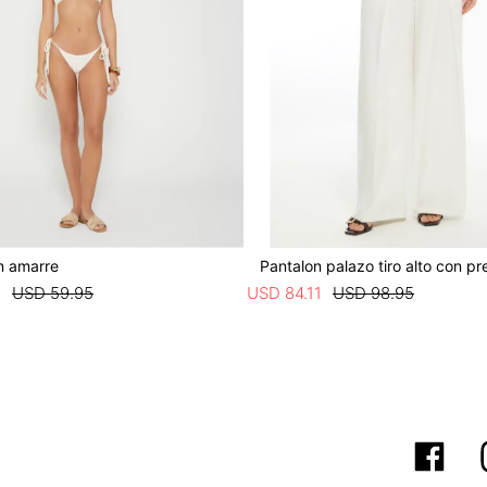
n amarre
Pantalon palazo tiro alto con pr
6
USD
59
.
95
USD
84
.
11
USD
98
.
95