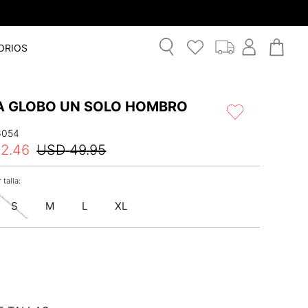
ORIOS
A GLOBO UN SOLO HOMBRO
6054
42
.
46
USD
49
.
95
S
M
L
XL