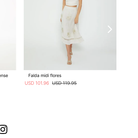
ense
Falda midi flores
Falda la
USD
101
.
96
USD
119
.
95
USD
93
.
4