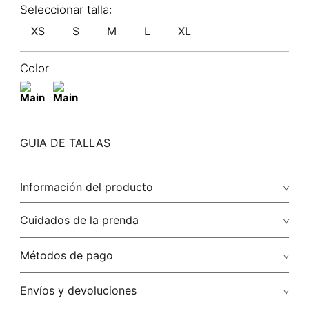
XS
S
M
L
XL
Color
GUIA DE TALLAS
Información del producto
90.00% poliamida/polyamide10.00% elastano/elastane
Cuidados de la prenda
No dejar en remojo /lavar por separado / no utilizar
Métodos de pago
detergentes con cloro / no retorcer / exprimir/ secado a la
sombra
Tarjetas de crédito: Visa, Dinners, Master Card y American
Envíos y devoluciones
Express.
No usar lejia