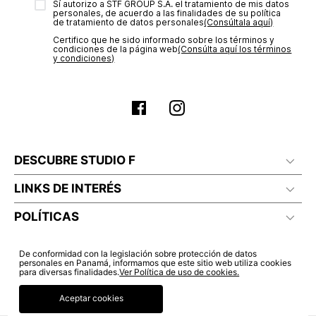
Sí autorizo a STF GROUP S.A. el tratamiento de mis datos
estado de tu compra puedes ingresar al menú de “Mi cuenta -
No lavado en seco
personales, de acuerdo a las finalidades de su política
Mis Pedidos” en nuestra página web
www.studiofpanama.pa
.
de tratamiento de datos personales‎
(Consúltala aquí)
Certifico que he sido informado sobre los términos y
condiciones de la página web‎
(Consúlta aquí los términos
y condiciones)
DESCUBRE STUDIO F
LINKS DE INTERÉS
POLÍTICAS
De conformidad con la legislación sobre protección de datos
personales en Panamá, informamos que este sitio web utiliza cookies
para diversas finalidades.
Ver Política de uso de cookies.
Aceptar cookies