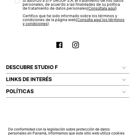
transacción de acuerdo con el análisis de los datos, lo cual
Sí autorizo a STF GROUP S.A. el tratamiento de mis datos
personales, de acuerdo a las finalidades de su política
puede tardar hasta un día hábil. En el momento de la
de tratamiento de datos personales‎
(Consúltala aquí)
aprobación del pago de tu orden, recibirás un correo
Certifico que he sido informado sobre los términos y
electrónico con la confirmación del mismo. Para revisar el
condiciones de la página web‎
(Consúlta aquí los términos
estado de tu compra puedes ingresar al menú de “Mi cuenta -
y condiciones)
Mis Pedidos” en nuestra página web
www.studiofpanama.pa
.
DESCUBRE STUDIO F
LINKS DE INTERÉS
POLÍTICAS
De conformidad con la legislación sobre protección de datos
personales en Panamá, informamos que este sitio web utiliza cookies