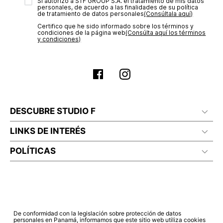
transacción de acuerdo con el análisis de los datos, lo cual
Sí autorizo a STF GROUP S.A. el tratamiento de mis datos
personales, de acuerdo a las finalidades de su política
puede tardar hasta un día hábil. En el momento de la
de tratamiento de datos personales‎
(Consúltala aquí)
aprobación del pago de tu orden, recibirás un correo
Certifico que he sido informado sobre los términos y
electrónico con la confirmación del mismo. Para revisar el
condiciones de la página web‎
(Consúlta aquí los términos
estado de tu compra puedes ingresar al menú de “Mi cuenta -
y condiciones)
Mis Pedidos” en nuestra página web
www.studiofpanama.pa
.
DESCUBRE STUDIO F
LINKS DE INTERÉS
POLÍTICAS
De conformidad con la legislación sobre protección de datos
personales en Panamá, informamos que este sitio web utiliza cookies