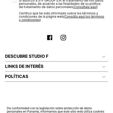
transacción de acuerdo con el análisis de los datos, lo cual
Sí autorizo a STF GROUP S.A. el tratamiento de mis datos
personales, de acuerdo a las finalidades de su política
puede tardar hasta un día hábil. En el momento de la
de tratamiento de datos personales‎
(Consúltala aquí)
aprobación del pago de tu orden, recibirás un correo
Certifico que he sido informado sobre los términos y
electrónico con la confirmación del mismo. Para revisar el
condiciones de la página web‎
(Consúlta aquí los términos
estado de tu compra puedes ingresar al menú de “Mi cuenta -
y condiciones)
Mis Pedidos” en nuestra página web
www.studiofpanama.pa
.
DESCUBRE STUDIO F
LINKS DE INTERÉS
POLÍTICAS
De conformidad con la legislación sobre protección de datos
personales en Panamá, informamos que este sitio web utiliza cookies