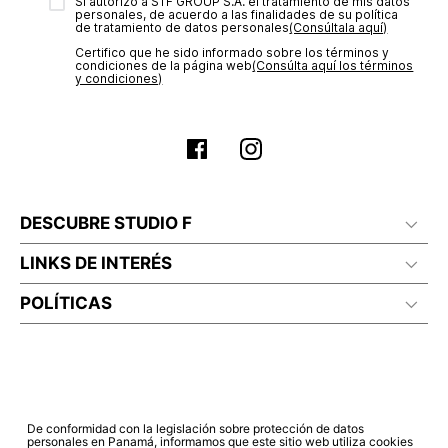
transacción de acuerdo con el análisis de los datos, lo cual
Sí autorizo a STF GROUP S.A. el tratamiento de mis datos
personales, de acuerdo a las finalidades de su política
puede tardar hasta un día hábil. En el momento de la
de tratamiento de datos personales‎
(Consúltala aquí)
aprobación del pago de tu orden, recibirás un correo
Certifico que he sido informado sobre los términos y
electrónico con la confirmación del mismo. Para revisar el
condiciones de la página web‎
(Consúlta aquí los términos
estado de tu compra puedes ingresar al menú de “Mi cuenta -
y condiciones)
Mis Pedidos” en nuestra página web
www.studiofpanama.pa
.
DESCUBRE STUDIO F
LINKS DE INTERÉS
POLÍTICAS
De conformidad con la legislación sobre protección de datos
personales en Panamá, informamos que este sitio web utiliza cookies