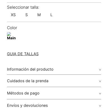
XS
S
M
L
Color
GUIA DE TALLAS
Información del producto
80.00% viscosa/viscose20.00% poliamida/polyamide
Cuidados de la prenda
Lavar a mano temperatura máx 40°c no secar en maquina
Métodos de pago
no planchar, puede ocasionar daños en el acabado
Tarjetas de crédito: Visa, Dinners, Master Card y American
Envíos y devoluciones
No usar lejia