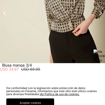
electrónico con la confirmación del mismo. Para revisar el
estado de tu compra puedes ingresar al menú de “Mi cuenta -
Mis Pedidos” en nuestra página web
www.studiofpanama.pa
.
Blusa manga 3/4
USD
34
.
97
USD
69
.
95
De conformidad con la legislación sobre protección de datos
SUSCRÍBETE A NUESTRO NEWSLETTER
personales en Panamá, informamos que este sitio web utiliza cookies
para diversas finalidades.
Ver Política de uso de cookies.
SUSCRIBIRME
Aceptar cookies