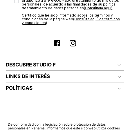
transacción de acuerdo con el análisis de los datos, lo cual
Sí autorizo a STF GROUP S.A. el tratamiento de mis datos
personales, de acuerdo a las finalidades de su política
puede tardar hasta un día hábil. En el momento de la
de tratamiento de datos personales‎
(Consúltala aquí)
aprobación del pago de tu orden, recibirás un correo
Certifico que he sido informado sobre los términos y
electrónico con la confirmación del mismo. Para revisar el
condiciones de la página web‎
(Consúlta aquí los términos
estado de tu compra puedes ingresar al menú de “Mi cuenta -
y condiciones)
Mis Pedidos” en nuestra página web
www.studiofpanama.pa
.
DESCUBRE STUDIO F
LINKS DE INTERÉS
POLÍTICAS
De conformidad con la legislación sobre protección de datos
personales en Panamá, informamos que este sitio web utiliza cookies