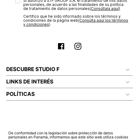
transacción de acuerdo con el análisis de los datos, lo cual
Sí autorizo a STF GROUP S.A. el tratamiento de mis datos
personales, de acuerdo a las finalidades de su política
puede tardar hasta un día hábil. En el momento de la
de tratamiento de datos personales‎
(Consúltala aquí)
aprobación del pago de tu orden, recibirás un correo
Certifico que he sido informado sobre los términos y
electrónico con la confirmación del mismo. Para revisar el
condiciones de la página web‎
(Consúlta aquí los términos
estado de tu compra puedes ingresar al menú de “Mi cuenta -
y condiciones)
Mis Pedidos” en nuestra página web
www.studiofpanama.pa
.
DESCUBRE STUDIO F
LINKS DE INTERÉS
POLÍTICAS
De conformidad con la legislación sobre protección de datos
personales en Panamá, informamos que este sitio web utiliza cookies