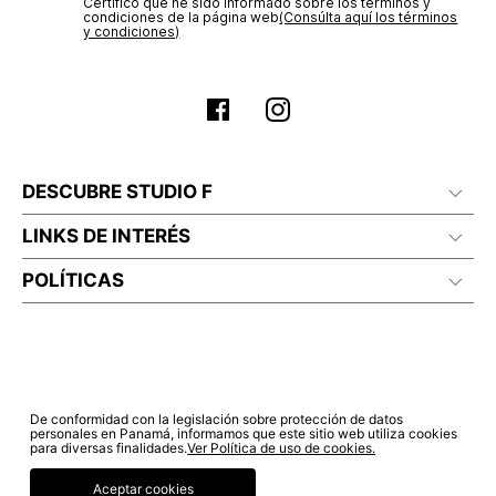
transacción de acuerdo con el análisis de los datos, lo cual
Certifico que he sido informado sobre los términos y
condiciones de la página web‎
(Consúlta aquí los términos
puede tardar hasta un día hábil. En el momento de la
y condiciones)
aprobación del pago de tu orden, recibirás un correo
electrónico con la confirmación del mismo. Para revisar el
estado de tu compra puedes ingresar al menú de “Mi cuenta -
Mis Pedidos” en nuestra página web
www.studiofpanama.pa
.
DESCUBRE STUDIO F
LINKS DE INTERÉS
POLÍTICAS
De conformidad con la legislación sobre protección de datos
personales en Panamá, informamos que este sitio web utiliza cookies
para diversas finalidades.
Ver Política de uso de cookies.
Aceptar cookies