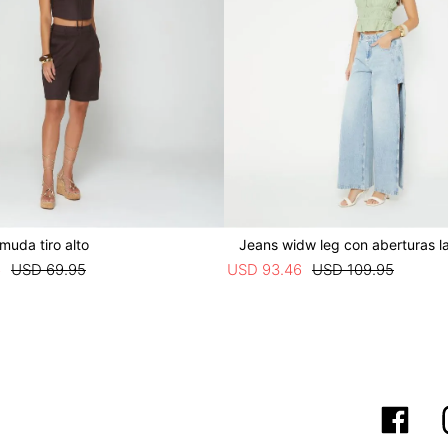
muda tiro alto
Jeans widw leg con aberturas la
6
USD
69
.
95
USD
93
.
46
USD
109
.
95