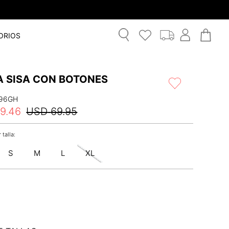
ORIOS
A SISA CON BOTONES
96GH
9
.
46
USD
69
.
95
S
M
L
XL