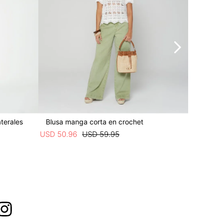
terales
Blusa manga corta en crochet
Pantalo
USD
50
.
96
USD
59
.
95
USD
59
.
4