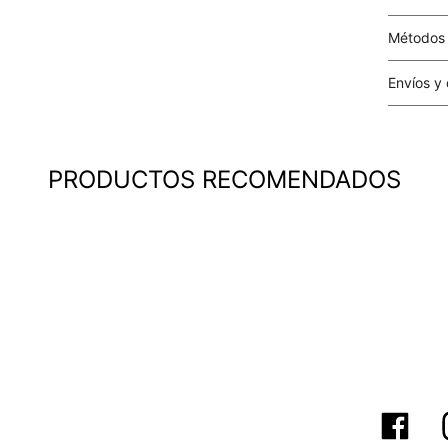
Métodos
Tarjetas 
Envíos y
Costo el 
compras i
este valo
PRODUCTOS RECOMENDADOS
particula
Este valo
en el mom
pago.
Cobertur
territori
SERVIENTR
compra ll
Tiempos 
aproximad
tiempos d
confirmac
plataform
análisis d