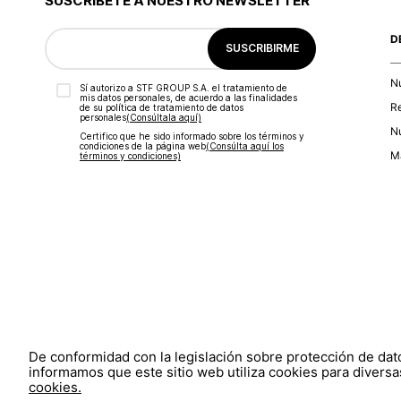
SUSCRÍBETE A NUESTRO NEWSLETTER
D
SUSCRIBIRME
N
Sí autorizo a STF GROUP S.A. el tratamiento de
mis datos personales, de acuerdo a las finalidades
R
de su política de tratamiento de datos
personales‎
(Consúltala aquí)
Nu
Certifico que he sido informado sobre los términos y
condiciones de la página web‎
(Consúlta aquí los
Ma
términos y condiciones)
De conformidad con la legislación sobre protección de da
informamos que este sitio web utiliza cookies para diversas
cookies.