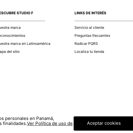
momento d
electróni
ESCUBRE STUDIO F
LINKS DE INTERÉS
tu compra
nuestra 
uestra marca
Servicio al cliente
econocimientos
Preguntas frecuentes
estra marca en Latinoamérica
Radicar PQRS
pa del sitio
Localiza tu tienda
tos personales en Panamá,
Aceptar cookies
 finalidades.
Ver Política de uso de
© COPYRIGHT 2020 STF GROUP S.A. TODOS LOS DERECHOS RESERVADOS.