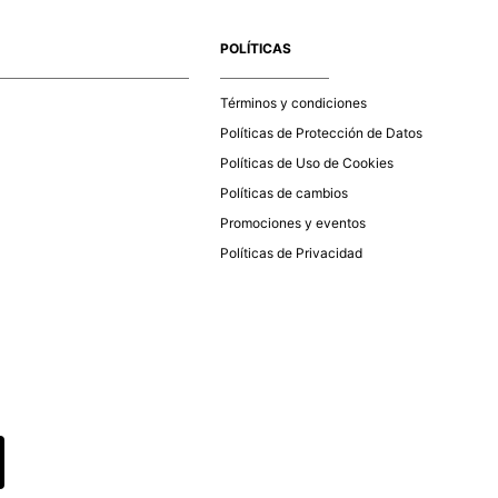
e la aprobación del pago de tu orden, recibirás un correo
co con la confirmación del mismo. Para revisar el estado de
POLÍTICAS
 puedes ingresar al menú de “Mi cuenta - Mis Pedidos” en
página web
www.studiofpanama.pa
.
Términos y condiciones
Políticas de Protección de Datos
Políticas de Uso de Cookies
Políticas de cambios
Promociones y eventos
Políticas de Privacidad