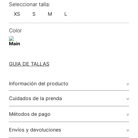
XS
S
M
L
Color
GUIA DE TALLAS
Información del producto
100.00% poliéster/polyester
Cuidados de la prenda
No dejar en remojo /lavar por separado / no utilizar
Métodos de pago
detergentes con cloro / no retorcer / exprimir/ secado a la
sombra
Tarjetas de crédito: Visa, Dinners, Master Card y American
Envíos y devoluciones
Express.
No usar lejia