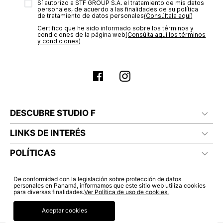
Sí autorizo a STF GROUP S.A. el tratamiento de mis datos
estado de tu compra puedes ingresar al menú de “Mi cuenta -
No lavado en seco
personales, de acuerdo a las finalidades de su política
Mis Pedidos” en nuestra página web
www.studiofpanama.pa
.
de tratamiento de datos personales‎
(Consúltala aquí)
Certifico que he sido informado sobre los términos y
condiciones de la página web‎
(Consúlta aquí los términos
y condiciones)
DESCUBRE STUDIO F
LINKS DE INTERÉS
POLÍTICAS
De conformidad con la legislación sobre protección de datos
personales en Panamá, informamos que este sitio web utiliza cookies
para diversas finalidades.
Ver Política de uso de cookies.
Aceptar cookies