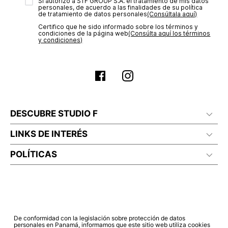
transacción de acuerdo con el análisis de los datos, lo cual
Sí autorizo a STF GROUP S.A. el tratamiento de mis datos
personales, de acuerdo a las finalidades de su política
puede tardar hasta un día hábil. En el momento de la
de tratamiento de datos personales‎
(Consúltala aquí)
aprobación del pago de tu orden, recibirás un correo
Certifico que he sido informado sobre los términos y
electrónico con la confirmación del mismo. Para revisar el
condiciones de la página web‎
(Consúlta aquí los términos
estado de tu compra puedes ingresar al menú de “Mi cuenta -
y condiciones)
Mis Pedidos” en nuestra página web
www.studiofpanama.pa
.
DESCUBRE STUDIO F
LINKS DE INTERÉS
POLÍTICAS
De conformidad con la legislación sobre protección de datos
personales en Panamá, informamos que este sitio web utiliza cookies