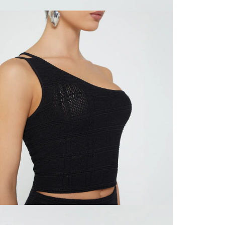
N
territori
SERVIENTR
compra ll
N
Tiempos 
aproximad
tiempos d
confirmac
L
plataform
análisis d
momento d
S
electróni
tu compra
nuestra 
N