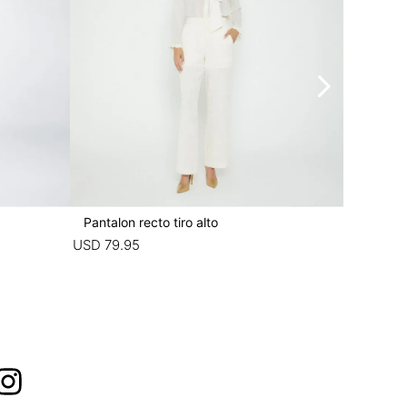
Pantalon recto tiro alto
Riñoner
USD
79
.
95
USD
49
.
9