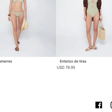
amarres
Enterizo de tiras
5
USD
79
.
95