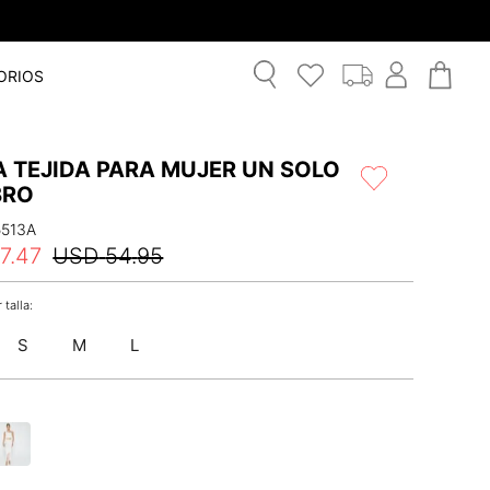
ORIOS
A TEJIDA PARA MUJER UN SOLO
BRO
5513A
7
.
47
USD
54
.
95
S
M
L