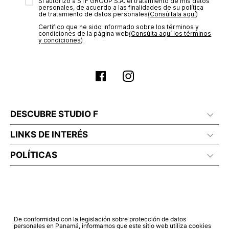
transacción de acuerdo con el análisis de los datos, lo cual
Sí autorizo a STF GROUP S.A. el tratamiento de mis datos
personales, de acuerdo a las finalidades de su política
puede tardar hasta un día hábil. En el momento de la
de tratamiento de datos personales‎
(Consúltala aquí)
aprobación del pago de tu orden, recibirás un correo
Certifico que he sido informado sobre los términos y
electrónico con la confirmación del mismo. Para revisar el
condiciones de la página web‎
(Consúlta aquí los términos
estado de tu compra puedes ingresar al menú de “Mi cuenta -
y condiciones)
Mis Pedidos” en nuestra página web
www.studiofpanama.pa
.
DESCUBRE STUDIO F
LINKS DE INTERÉS
POLÍTICAS
De conformidad con la legislación sobre protección de datos
personales en Panamá, informamos que este sitio web utiliza cookies