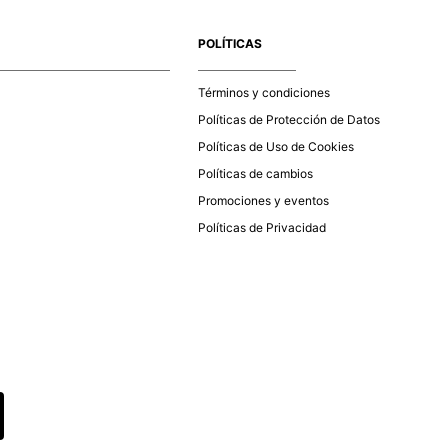
e la aprobación del pago de tu orden, recibirás un correo
co con la confirmación del mismo. Para revisar el estado de
POLÍTICAS
 puedes ingresar al menú de “Mi cuenta - Mis Pedidos” en
página web
www.studiofpanama.pa
.
Términos y condiciones
Políticas de Protección de Datos
Políticas de Uso de Cookies
Políticas de cambios
Promociones y eventos
Políticas de Privacidad