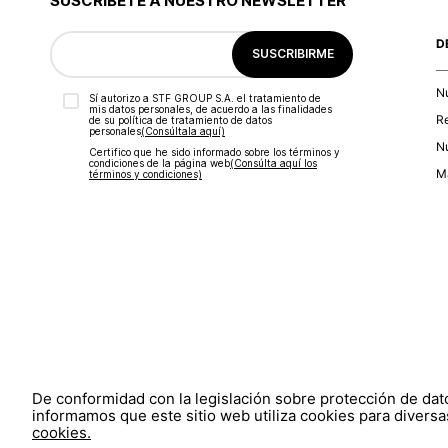
SUSCRÍBETE A NUESTRO NEWSLETTER
D
SUSCRIBIRME
N
Sí autorizo a STF GROUP S.A. el tratamiento de
mis datos personales, de acuerdo a las finalidades
R
de su política de tratamiento de datos
personales‎
(Consúltala aquí)
Nu
Certifico que he sido informado sobre los términos y
condiciones de la página web‎
(Consúlta aquí los
Ma
términos y condiciones)
De conformidad con la legislación sobre protección de da
informamos que este sitio web utiliza cookies para diversas
cookies.