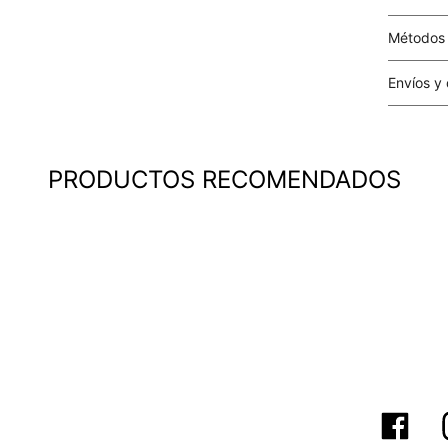
Métodos
Tarjetas 
Envíos y
Costo el 
compras i
este valo
PRODUCTOS RECOMENDADOS
particula
Este valo
en el mom
pago.
Cobertur
territori
SERVIENTR
compra ll
Tiempos 
aproximad
tiempos d
confirmac
plataform
análisis d