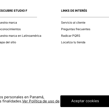
momento d
electróni
ESCUBRE STUDIO F
LINKS DE INTERÉS
tu compra
nuestra 
uestra marca
Servicio al cliente
econocimientos
Preguntas frecuentes
estra marca en Latinoamérica
Radicar PQRS
pa del sitio
Localiza tu tienda
tos personales en Panamá,
Aceptar cookies
 finalidades.
Ver Política de uso de
© COPYRIGHT 2020 STF GROUP S.A. TODOS LOS DERECHOS RESERVADOS.