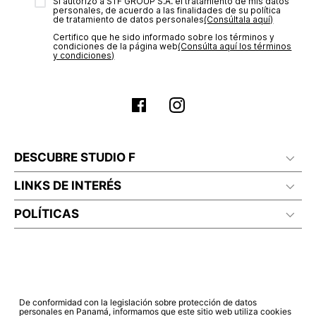
transacción de acuerdo con el análisis de los datos, lo cual
Sí autorizo a STF GROUP S.A. el tratamiento de mis datos
personales, de acuerdo a las finalidades de su política
puede tardar hasta un día hábil. En el momento de la
de tratamiento de datos personales‎
(Consúltala aquí)
aprobación del pago de tu orden, recibirás un correo
Certifico que he sido informado sobre los términos y
electrónico con la confirmación del mismo. Para revisar el
condiciones de la página web‎
(Consúlta aquí los términos
estado de tu compra puedes ingresar al menú de “Mi cuenta -
y condiciones)
Mis Pedidos” en nuestra página web
www.studiofpanama.pa
.
DESCUBRE STUDIO F
LINKS DE INTERÉS
POLÍTICAS
De conformidad con la legislación sobre protección de datos
personales en Panamá, informamos que este sitio web utiliza cookies