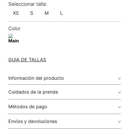
XS
S
M
L
Color
GUIA DE TALLAS
Información del producto
100.00% lino/linen
Cuidados de la prenda
Lavado profesional en húmedo (w) planchar con vapor
Métodos de pago
puede causar daño irreversible
Tarjetas de crédito: Visa, Dinners, Master Card y American
Envíos y devoluciones
No lavar
Express.