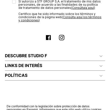
Sí autorizo a STF GROUP S.A. el tratamiento de mis datos
estado de tu compra puedes ingresar al menú de “Mi cuenta -
personales, de acuerdo a las finalidades de su política
Mis Pedidos” en nuestra página web
www.studiofpanama.pa
.
de tratamiento de datos personales‎
(Consúltala aquí)
Certifico que he sido informado sobre los términos y
condiciones de la página web‎
(Consúlta aquí los términos
y condiciones)
DESCUBRE STUDIO F
LINKS DE INTERÉS
POLÍTICAS
De conformidad con la legislación sobre protección de datos
personales en Panamá, informamos que este sitio web utiliza cookies