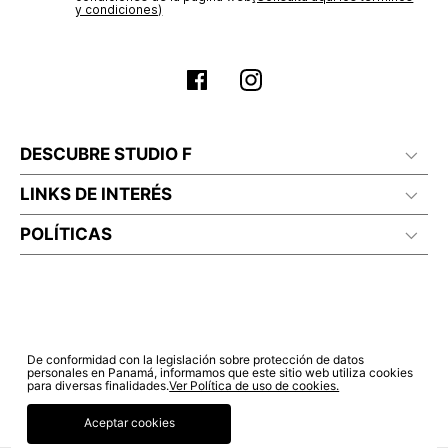
estado de tu compra puedes ingresar al menú de “Mi cuenta -
y condiciones)
Mis Pedidos” en nuestra página web
www.studiofpanama.pa
.
DESCUBRE STUDIO F
LINKS DE INTERÉS
POLÍTICAS
De conformidad con la legislación sobre protección de datos
personales en Panamá, informamos que este sitio web utiliza cookies
para diversas finalidades.
Ver Política de uso de cookies.
Aceptar cookies