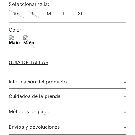
XS
S
M
L
XL
Color
GUIA DE TALLAS
Información del producto
62.00% viscosa/viscose38.00% lino/linen
Cuidados de la prenda
Lavado profesional en húmedo (w) planchar con vapor
Métodos de pago
puede causar daño irreversible
Tarjetas de crédito: Visa, Dinners, Master Card y American
Envíos y devoluciones
No lavar
Express.