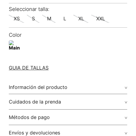
XS
S
M
L
XL
XXL
Color
GUIA DE TALLAS
Información del producto
100.00% lino/linen
Cuidados de la prenda
Métodos de pago
Tarjetas de crédito: Visa, Dinners, Master Card y American
Envíos y devoluciones