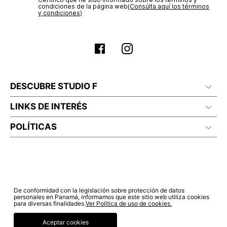
electrónico con la confirmación del mismo. Para revisar el
Sí autorizo a STF GROUP S.A. el tratamiento de mis datos
estado de tu compra puedes ingresar al menú de “Mi cuenta -
personales, de acuerdo a las finalidades de su política
Mis Pedidos” en nuestra página web
www.studiofpanama.pa
.
de tratamiento de datos personales‎
(Consúltala aquí)
Certifico que he sido informado sobre los términos y
condiciones de la página web‎
(Consúlta aquí los términos
y condiciones)
DESCUBRE STUDIO F
LINKS DE INTERÉS
POLÍTICAS
De conformidad con la legislación sobre protección de datos
personales en Panamá, informamos que este sitio web utiliza cookies
para diversas finalidades.
Ver Política de uso de cookies.
Aceptar cookies