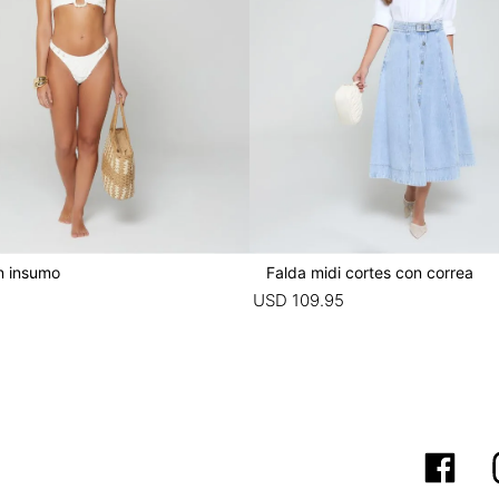
n insumo
Falda midi cortes con correa
5
USD
109
.
95