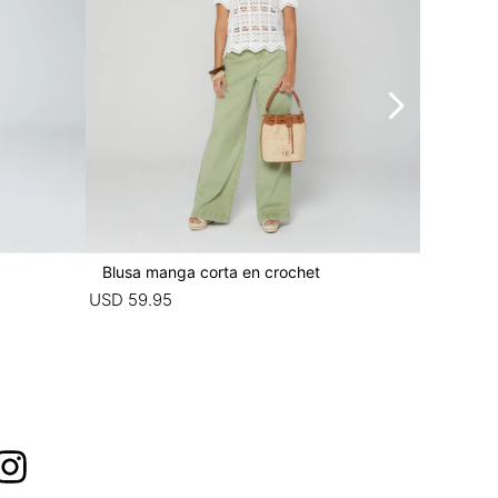
Blusa manga corta en crochet
Pantalon 
USD
59
.
95
USD
55
.
9