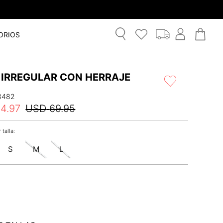
ORIOS
 IRREGULAR CON HERRAJE
3482
34
.
97
USD
69
.
95
S
M
L