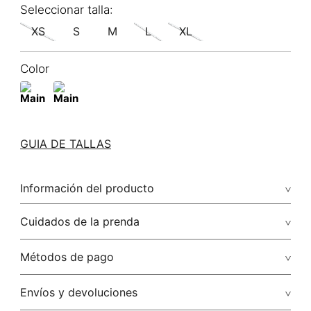
XS
S
M
L
XL
Color
GUIA DE TALLAS
Información del producto
66.00% rayón viscosa/34.00% poliéster/polyester
Cuidados de la prenda
Lavar a mano por separado / no dejar en remojo / no
Métodos de pago
retorcer / no planchar con vapor puede causar daño
irreversible
Tarjetas de crédito: Visa, Dinners, Master Card y American
Envíos y devoluciones
Express.
No usar lejia