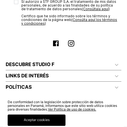
Sí autorizo a STF GROUP S.A. el tratamiento de mis datos
estado de tu compra puedes ingresar al menú de “Mi cuenta -
personales, de acuerdo a las finalidades de su política
Mis Pedidos” en nuestra página web
www.studiofpanama.pa
.
de tratamiento de datos personales‎
(Consúltala aquí)
No planchar con vapor
Certifico que he sido informado sobre los términos y
condiciones de la página web‎
(Consúlta aquí los términos
y condiciones)
DESCUBRE STUDIO F
LINKS DE INTERÉS
POLÍTICAS
De conformidad con la legislación sobre protección de datos
personales en Panamá, informamos que este sitio web utiliza cookies
para diversas finalidades.
Ver Política de uso de cookies.
Aceptar cookies